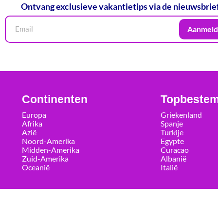
Ontvang exclusieve vakantietips via de nieuwsbrie
Aanmeld
Continenten
Topbeste
Europa
Griekenland
Afrika
Spanje
Azië
Turkije
Noord-Amerika
Egypte
Midden-Amerika
Curacao
Zuid-Amerika
Albanië
Oceanië
Italië