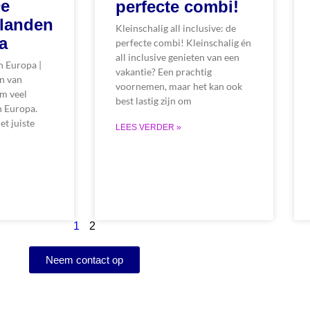
De
perfecte combi!
ilanden
Kleinschalig all inclusive: de
a
perfecte combi! Kleinschalig én
all inclusive genieten van een
n Europa |
vakantie? Een prachtig
n van
voornemen, maar het kan ook
rm veel
best lastig zijn om
n Europa.
et juiste
LEES VERDER »
1
2
Neem contact op