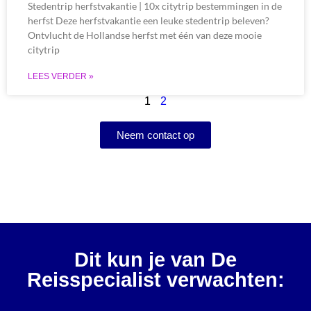
Stedentrip herfstvakantie | 10x citytrip bestemmingen in de
herfst Deze herfstvakantie een leuke stedentrip beleven?
Ontvlucht de Hollandse herfst met één van deze mooie
citytrip
LEES VERDER »
1
2
Neem contact op
Dit kun je van De
Reisspecialist verwachten: