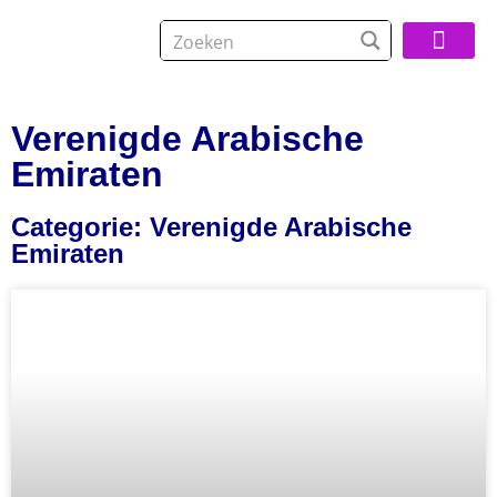
Over De Reisspeci
Verenigde Arabische
Emiraten
Categorie: Verenigde Arabische
Emiraten