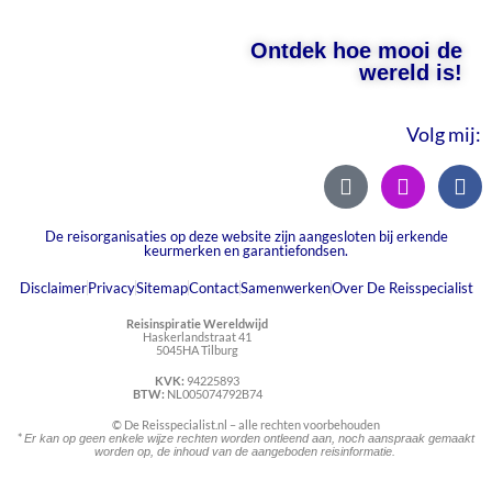
Ontdek hoe mooi de
wereld is!
Volg mij:
De reisorganisaties op deze website zijn aangesloten bij erkende
keurmerken en garantiefondsen.
Disclaimer
Privacy
Sitemap
Contact
Samenwerken
Over De Reisspecialist
Reisinspiratie Wereldwijd
Haskerlandstraat 41
5045HA Tilburg
KVK:
94225893
BTW:
NL005074792B74
© De Reisspecialist.nl – alle rechten voorbehouden
*
Er kan op geen enkele wijze rechten worden ontleend aan, noch aanspraak gemaakt
worden op, de inhoud van de aangeboden reisinformatie.