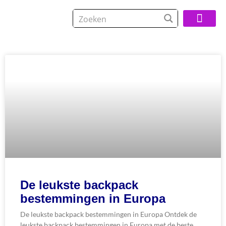
Over De Reisspeci
De leukste backpack
bestemmingen in Europa
De leukste backpack bestemmingen in Europa Ontdek de
leukste backpack bestemmingen in Europa met de beste