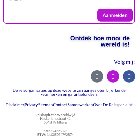
Aanmelden
Ontdek hoe mooi de
wereld is!
Volg mij:
De reisorganisaties op deze website zijn aangesloten bij erkende
keurmerken en garantiefondsen.
Disclaimer
Privacy
Sitemap
Contact
Samenwerken
Over De Reisspecialist
Reisinspiratie Wereldwijd
Haskerlandstraat 41
5045HA Tilburg
KVK:
94225893
BTW:
NL005074792B74