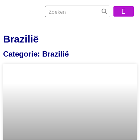
Over De Reisspeci
Brazilië
Categorie: Brazilië